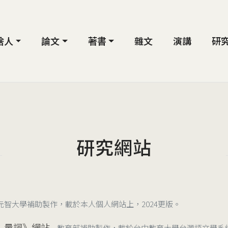
啥人
論文
著書
雜文
演講
研
研究網站
年元智大學補助製作，載於本人個人網站上，2024更版。
：量詞》網站
教育部補助製作，載於台中教育大學台灣語文學系