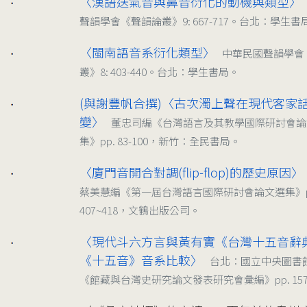
〈漢語送氣音與鼻音衍化的動機與類型〉
2000/11
聲韻學會《聲韻論叢》9: 667-717。台北：學生書
〈閩南語音系衍化類型〉
中華民國聲韻學會
1999/05
叢》8: 403-440。台北：學生書局。
(與謝豐帆合撰)〈古次濁上聲在現代客家
1998/05
變〉
董忠司編《台灣語言及其教學國際研討會論
集》pp. 83-100，新竹：全民書局。
〈廈門音開合對調(flip-flop)的歷史原因〉
1995/04
蔡美慧編《第一屆台灣語言國際研討會論文選集》p
407~418，文鶴出版公司。
〈現代斗六方言與黃有實《台灣十五音辭
1994/04
《十五音》音系比較〉
台北：國立中央圖書
《館藏與台灣史研究論文發表研究會彙編》pp. 157~