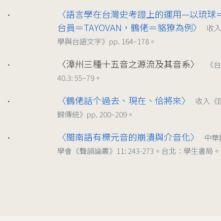
〈語言學在台灣史考證上的運用—以琉球
1992/02
台員＝TAYOVAN，鶴佬＝貉獠為例〉
收
學與台語文字》pp. 164~178。
〈漳州三種十五音之源流及其音系〉
《台
1990/09
40.3: 55~79。
〈鶴佬話个過去、現在、佮將來〉
收入《
1986/11
歸傳統》pp. 200~209。
〈閩南語有標元音的崩潰與介音化〉
中華
2001/10
學會《聲韻論叢》11: 243-273。台北：學生書局。