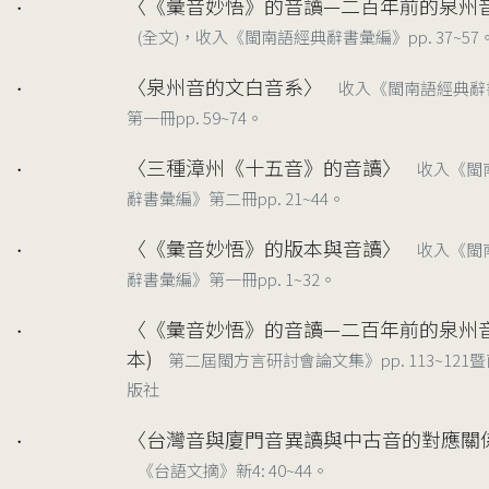
〈《彙音妙悟》的音讀—二百年前的泉州
1993/01
(全文)，收入《閩南語經典辭書彙編》pp. 37~57
〈泉州音的文白音系〉
收入《閩南語經典辭
1993/02
第一冊pp. 59~74。
〈三種漳州《十五音》的音讀〉
收入《閩
1993/02
辭書彙編》第二冊pp. 21~44。
〈《彙音妙悟》的版本與音讀〉
收入《閩
1993/02
辭書彙編》第一冊pp. 1~32。
〈《彙音妙悟》的音讀—二百年前的泉州音
1992/12
本)
第二屆閩方言研討會論文集》pp. 113~121
版社
〈台灣音與廈門音異讀與中古音的對應關
1992/11
《台語文摘》新4: 40~44。